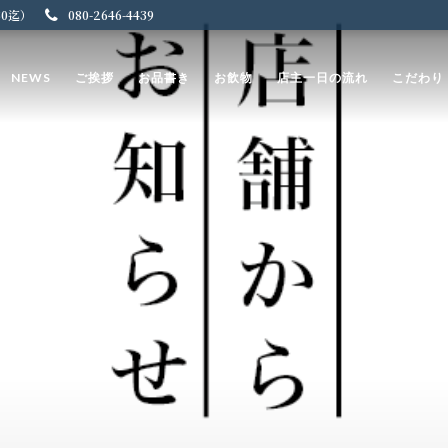
:30迄）
080-2646-4439
NEWS
ご挨拶
お品書き
お飲物
店主一日の流れ
こだわり